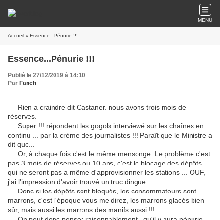
MENU
Accueil
» Essence...Pénurie !!!
Essence...Pénurie !!!
Publié le 27/12/2019 à 14:10
Par
Fanch
Rien a craindre dit Castaner, nous avons trois mois de
réserves.
Super !!! répondent les gogols interviewé sur les chaînes en
continu ... par la crème des journalistes !!! Paraît que le Ministre a
dit que...
Or, à chaque fois c'est le même mensonge. Le problème c'est
pas 3 mois de réserves ou 10 ans, c'est le blocage des dépôts
qui ne seront pas a même d'approvisionner les stations ... OUF,
j'ai l'impression d'avoir trouvé un truc dingue.
Donc si les dépôts sont bloqués, les consommateurs sont
marrons, c'est l'époque vous me direz, les marrons glacés bien
sûr, mais aussi les marrons des manifs aussi !!!
On peut donc penser raisonnablement...qu'il y aura pénurie