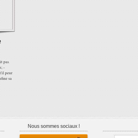
e
it pas
n; -
t'il peur
ufine sa
Nous sommes sociaux !