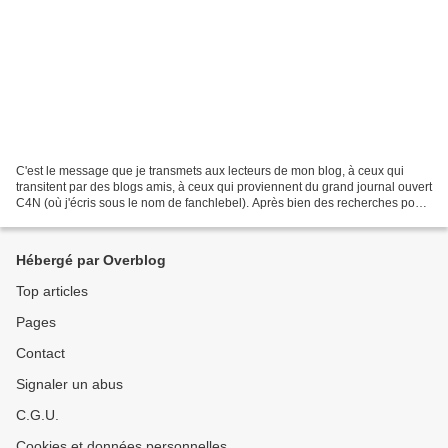
C'est le message que je transmets aux lecteurs de mon blog, à ceux qui
transitent par des blogs amis, à ceux qui proviennent du grand journal ouvert
C4N (où j'écris sous le nom de fanchlebel). Après bien des recherches pour
améliorer nos revenus, j'ai...
Hébergé par Overblog
Top articles
Pages
Contact
Signaler un abus
C.G.U.
Cookies et données personnelles