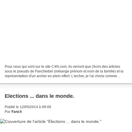
Pour ceux qui vont sur le site C4N.com, ils verront que j'écris des articles
sous le pseudo de Fanchlebel (mélange prénom et nom de la famille) et la
représentation d'un archer en plein effort. L'archer, je l'ai choisi comme
symbole de mes propos piquants....
Elections ... dans le monde.
Publié le 12/05/2014 à 09:00
Par
Fanch