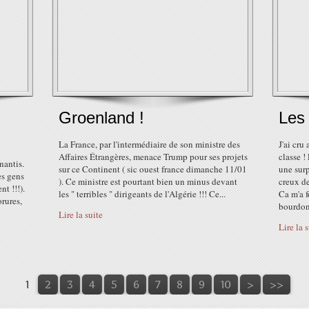
Groenland !
Les
La France, par l'intermédiaire de son ministre des
J'ai cru
Affaires Étrangères, menace Trump pour ses projets
classe !
nantis.
sur ce Continent ( sic ouest france dimanche 11/01
une surp
es gens
). Ce ministre est pourtant bien un minus devant
creux d
nt !!!).
les " terribles " dirigeants de l'Algérie !!! Ce...
Ca m'a 
orures,
bourdon.
Lire la suite
Lire la 
20
1
2
3
4
5
6
7
8
9
10
>
>>