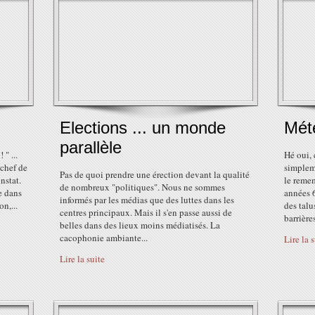
Elections ... un monde
Mété
parallèle
" ...
Hé oui, 
 chef de
simplem
Pas de quoi prendre une érection devant la qualité
nstat.
le remem
de nombreux "politiques". Nous ne sommes
ie dans
années 6
informés par les médias que des luttes dans les
n,...
des talu
centres principaux. Mais il s'en passe aussi de
barrières
belles dans des lieux moins médiatisés. La
cacophonie ambiante...
Lire la 
Lire la suite