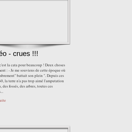
o - crues !!!
c'est la cata pour beaucoup ! Deux choses
ent : - Je me souviens de cette époque où
brement" battait son plein ". Depuis ces
0, la terre n'a pas trop aimé l'amputation
s, des fossés, des arbres, toutes ces
...
suite