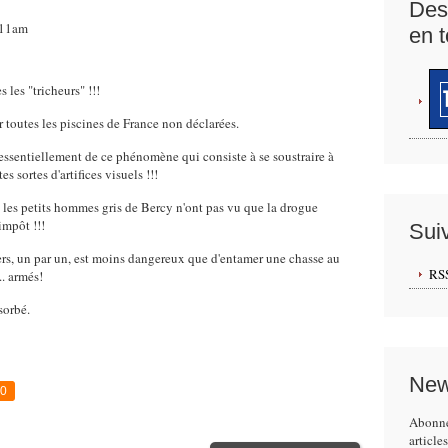
Des
:11am
en t
 les "tricheurs" !!!
 toutes les piscines de France non déclarées.
 essentiellement de ce phénomène qui consiste à se soustraire à
 sortes d'artifices visuels !!!
i les petits hommes gris de Bercy n'ont pas vu que la drogue
impôt !!!
Sui
s, un par un, est moins dangereux que d'entamer une chasse au
RS
.. armés!
sorbé.
New
0
Abonne
article