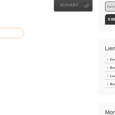
Email
SUIVANT
Lie
Env
Ret
Les
Re
Mon