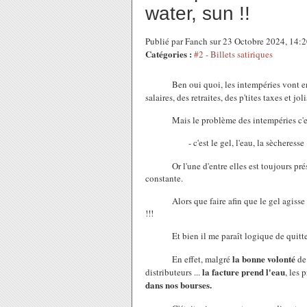
water, sun !!
Publié par Fanch sur 23 Octobre 2024, 14:
Catégories :
#2 - Billets satiriques
Ben oui quoi, les intempéries vont en
salaires, des retraites, des p'tites taxes et j
Mais le problème des intempéries c'est qu
- c'est le gel, l'eau, la sècheresse 
Or l'une d'entre elles est toujours prése
constante.
Alors que faire afin que le gel agisse mo
!!!
Et bien il me paraît logique de quitter c
la bonne volonté
En effet, malgré
de 
la facture prend l'eau
distributeurs ...
, les 
dans nos bourses.