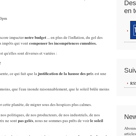
Des
en t
20pm
notre budget
core impacter
... en plus de l'inflation, du gel des
compenser les incompétences cumulées.
olis impôts qui vont
'elles sont diverses et variées :
!
Sui
justification de la hausse des pri
nte, ce qui fait que la
x est une
RS
ins, que l'eau inonde raisonnablement, que le soleil brûle moins
ette planète, de migrer sous des hospices plus calmes.
nos politiques, de nos producteurs, de nos industriels, de nos
New
pas gelés
le soleil
prix ne sont
, nous ne sommes pas prêts de voir
Abonne
article