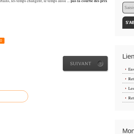
pas la courbe des prix
s, les temps changent, le temps aussi ...
Email
0
Lie
SUIVANT
Env
Ret
Les
Re
Mon