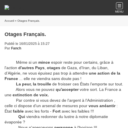
MENU
Accueil
» Otages Français.
Otages Français.
Publié le 16/01/2025 à 15:27
Par
Fanch
Même si un
mince
espoir reste pour certains, grâce à
l'action
d'autres Pays
,
otages
de Gaza, d'Iran, du Liban,
d’Algérie, ne vous épuisez pas trop à attendre
une action de la
France
... elle ne viendra sans doute pas !
La peur, la trouille
de froisser ces États l'emporte sur tout.
Alors vous ne pouvez
qu'accepter
votre sort. La France a
une
extinction de voix.
Par contre si vous devez de l'argent à l'Administration ,
celle ci dispose d'un arsenal de mesures pour
vous anéantir
:
État
faible
avec les forts -
Fort
avec les faibles !!!
Qui
viendra redonner du lustre à notre diplomatie
évaporée ?
Nous n'apercevons
personne
à l'horizon !!!