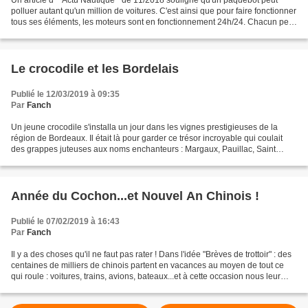
Un article d' " Actu Nautique " de 11/2018 souligne qu'un paquebot peut
polluer autant qu'un million de voitures. C'est ainsi que pour faire fonctionner
tous ses éléments, les moteurs sont en fonctionnement 24h/24. Chacun peut
contester le chiffre avancé,...
Le crocodile et les Bordelais
Publié le 12/03/2019 à 09:35
Par
Fanch
Un jeune crocodile s'installa un jour dans les vignes prestigieuses de la
région de Bordeaux. Il était là pour garder ce trésor incroyable qui coulait
des grappes juteuses aux noms enchanteurs : Margaux, Pauillac, Saint
Julien, Saint Estèphe, Sauternes,...
Année du Cochon...et Nouvel An Chinois !
Publié le 07/02/2019 à 16:43
Par
Fanch
Il y a des choses qu'il ne faut pas rater ! Dans l'idée "Brèves de trottoir" : des
centaines de milliers de chinois partent en vacances au moyen de tout ce
qui roule : voitures, trains, avions, bateaux...et à cette occasion nous leur
souhaitons d'arriver...