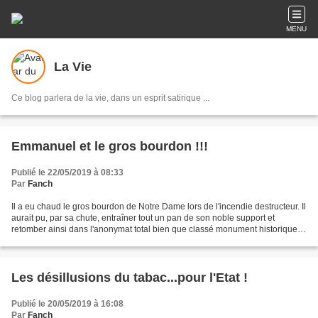
MENU
La Vie
Ce blog parlera de la vie, dans un esprit satirique ...
Emmanuel et le gros bourdon !!!
Publié le 22/05/2019 à 08:33
Par
Fanch
Il a eu chaud le gros bourdon de Notre Dame lors de l'incendie destructeur. Il
aurait pu, par sa chute, entraîner tout un pan de son noble support et
retomber ainsi dans l'anonymat total bien que classé monument historique
en 2017, pardon en 1944. La...
Les désillusions du tabac...pour l'Etat !
Publié le 20/05/2019 à 16:08
Par
Fanch