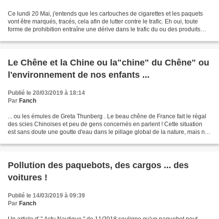
Ce lundi 20 Mai, j'entends que les cartouches de cigarettes et les paquets
vont être marqués, tracés, cela afin de lutter contre le trafic. Eh oui, toute
forme de prohibition entraîne une dérive dans le trafic du ou des produits
règlementés. Autre mesure...
Le Chêne et la Chine ou la"chine" du Chêne" ou
l'environnement de nos enfants ...
Publié le 20/03/2019 à 18:14
Par
Fanch
... ou les émules de Greta Thunberg . Le beau chêne de France fait le régal
des scies Chinoises et peu de gens concernés en parlent ! Cette situation
est sans doute une goutte d'eau dans le pillage global de la nature, mais ne
serait - t-il pas utile...
Pollution des paquebots, des cargos ... des
voitures !
Publié le 14/03/2019 à 09:39
Par
Fanch