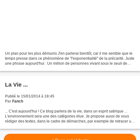
Un plan pour les plus démunis J'en parlerai bientôt, car il me semble que le
temps presse dans ce phénomène de "l'exponentialité" de la précarité. Juste
une phrase aujourd'hui : Un million de personnes vivant sous le seuil de
pauvreté, Un million de personnes...
La Vie ...
Publié le 15/01/2014 à 18:45
Par
Fanch
... C'est aujourd'hui ! Ce blog parlera de la vie, dans un esprit satirique ...
L'environnement sera une des catégories élue. Je propose aussi de vous
rédiger des textes, dans le cadre de démarches, par exemple de retracer un
moment fort de votre vie....