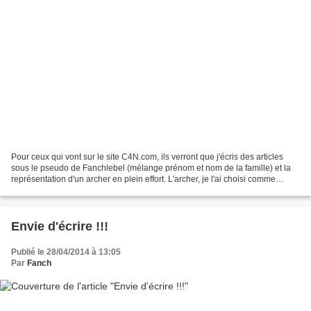
Pour ceux qui vont sur le site C4N.com, ils verront que j'écris des articles
sous le pseudo de Fanchlebel (mélange prénom et nom de la famille) et la
représentation d'un archer en plein effort. L'archer, je l'ai choisi comme
symbole de mes propos piquants....
Envie d'écrire !!!
Publié le 28/04/2014 à 13:05
Par
Fanch