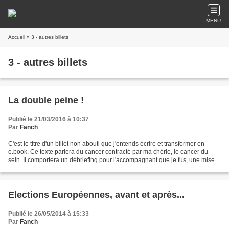
MENU
Accueil
» 3 - autres billets
3 - autres billets
La double peine !
Publié le 21/03/2016 à 10:37
Par
Fanch
C'est le titre d'un billet non abouti que j'entends écrire et transformer en
e.book. Ce texte parlera du cancer contracté par ma chérie, le cancer du
sein. Il comportera un débriefing pour l'accompagnant que je fus, une mise
en évidence du positivisme...
Elections Européennes, avant et après...
Publié le 26/05/2014 à 15:33
Par
Fanch