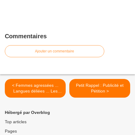
Commentaires
Ajouter un commentaire
< Femmes agressées ...
Petit Rappel : Publicité et
Langues déliées ... Les
Pétition >
Procureurs fleurissent : le
cas Adèle Haenel et 28'
Arté.
Hébergé par Overblog
Top articles
Pages