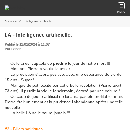
MENU
Accueil
» I.A - Intelligence artificielle.
I.A - Intelligence artificielle.
Publié le 11/01/2024 à 11:07
Par
Fanch
Celle ci est capable de
prédire
le jour de notre mort !!!
Mon ami Pierre a voulu la tester.
La prédiction s'avéra positive, avec une espérance de vie de
15 ans - Super !
Manque de pot, excité par cette belle révélation (Pierre avait
73 ans), i
l perdit la vie le lendemain
, écrasé par une voiture !
Ce coup de jeune artificiel ne lui aura pas été profitable; mais
Pierre était un enfant et la prudence l'abandonna après une telle
nouvelle.
La belle I.A ne le saura jamais !!!
#2 - Billets satiriques