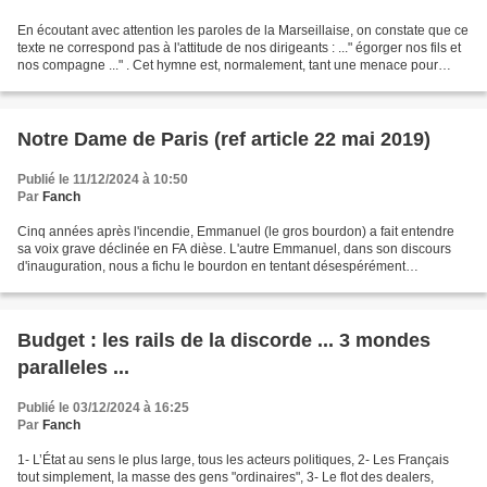
En écoutant avec attention les paroles de la Marseillaise, on constate que ce
texte ne correspond pas à l'attitude de nos dirigeants : ..." égorger nos fils et
nos compagne ..." . Cet hymne est, normalement, tant une menace pour
l'ennemi ET un élan patriotique...
Notre Dame de Paris (ref article 22 mai 2019)
Publié le 11/12/2024 à 10:50
Par
Fanch
Cinq années après l'incendie, Emmanuel (le gros bourdon) a fait entendre
sa voix grave déclinée en FA dièse. L'autre Emmanuel, dans son discours
d'inauguration, nous a fichu le bourdon en tentant désespérément
d'atteindre, avec son propre organe, la même...
Budget : les rails de la discorde ... 3 mondes
paralleles ...
Publié le 03/12/2024 à 16:25
Par
Fanch
1- L’État au sens le plus large, tous les acteurs politiques, 2- Les Français
tout simplement, la masse des gens "ordinaires", 3- Le flot des dealers,