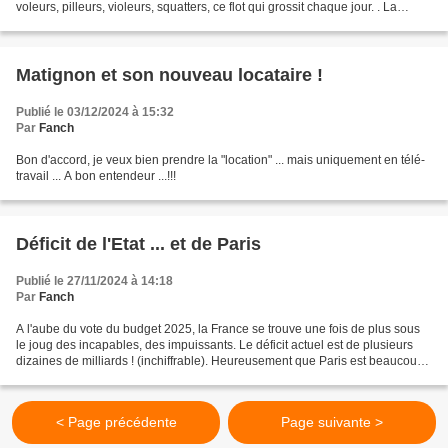
voleurs, pilleurs, violeurs, squatters, ce flot qui grossit chaque jour. . La
première catégorie s’époumone...
Matignon et son nouveau locataire !
Publié le 03/12/2024 à 15:32
Par
Fanch
Bon d'accord, je veux bien prendre la "location" ... mais uniquement en télé-
travail ... A bon entendeur ...!!!
Déficit de l'Etat ... et de Paris
Publié le 27/11/2024 à 14:18
Par
Fanch
A l'aube du vote du budget 2025, la France se trouve une fois de plus sous
le joug des incapables, des impuissants. Le déficit actuel est de plusieurs
dizaines de milliards ! (inchiffrable). Heureusement que Paris est beaucoup
plus raisonnable : à peine...
< Page précédente
Page suivante >