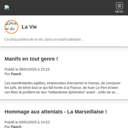
MENU
La Vie
Ce blog parlera de la vie, dans un esprit satirique ...
Manifs en tout genre !
Publié le 08/01/2025 à 15:22
Par
Fanch
Les manifestantes agitées, empressées d'acclamer le Hamas, de conspuer
les juifs, de bénir tout ce qui fait honte à la France, de huer Le Pen et bien
ces filles là profitent de leur "militantisme éphémère" avant ...enfin de se
diriger rapidement vers...
Hommage aux attentats - La Marseillaise !
Publié le 08/01/2025 à 14:53
Par
Fanch