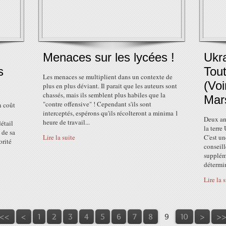
Menaces sur les lycées !
Ukra
s
Tout
Les menaces se multiplient dans un contexte de
(Voi
plus en plus déviant. Il parait que les auteurs sont
chassés, mais ils semblent plus habiles que la
Mar
"contre offensive" ! Cependant s'ils sont
n coût
interceptés, espérons qu'ils récolteront a minima 1
Deux ans
heure de travail...
étail
la terre
 de sa
Lire la suite
C'est un
orité
conseill
suppléme
détermin
Lire la 
20
30
<<
<
1
2
3
4
5
6
7
8
9
10
>
>