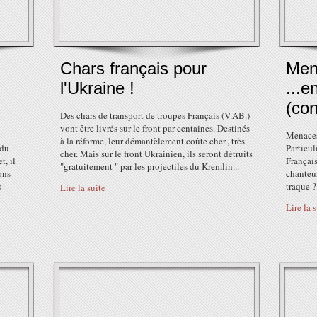
Chars français pour
Men
l'Ukraine !
...e
(con
Des chars de transport de troupes Français (V.AB.)
vont être livrés sur le front par centaines. Destinés
Menaces 
à la réforme, leur démantèlement coûte cher., très
 du
Particul
cher. Mais sur le front Ukrainien, ils seront détruits
, il
Français
"gratuitement " par les projectiles du Kremlin...
ons
chanteur
s
traque ?
Lire la suite
Lire la 