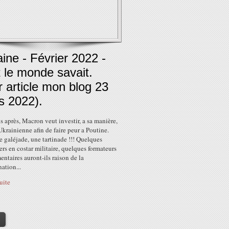
ine - Février 2022 -
 le monde savait.
r article mon blog 23
s 2022).
 après, Macron veut investir, a sa manière,
 Ukrainienne afin de faire peur a Poutine.
e galéjade, une tartinade !!! Quelques
ers en costar militaire, quelques formateurs
ntaires auront-ils raison de la
ation...
suite
>